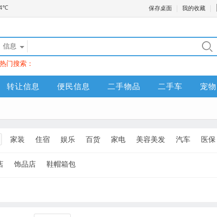
保存桌面
我的收藏
信息
热门搜索：
转让信息
便民信息
二手物品
二手车
宠物
家装
住宿
娱乐
百货
家电
美容美发
汽车
医保
店
饰品店
鞋帽箱包