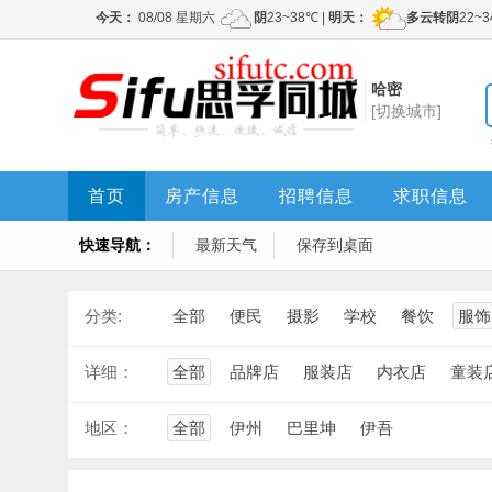
哈密
[切换城市]
首页
房产信息
招聘信息
求职信息
快速导航：
最新天气
保存到桌面
分类:
全部
便民
摄影
学校
餐饮
服饰
详细：
全部
品牌店
服装店
内衣店
童装
地区：
全部
伊州
巴里坤
伊吾