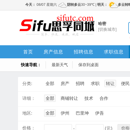
哈密
[切换城市]
首页
房产信息
招聘信息
求职信息
快速导航：
最新天气
保存到桌面
分类:
全部
房产
招聘
求职
转让
便民
详细：
全部
商铺转让
技术
合作
地区:
全部
伊州
巴里坤
伊吾
价格：
价格
-
(元)