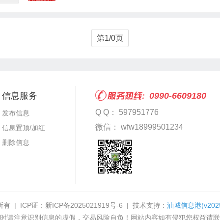
第1/0页
信息服务
0990-6609180
Q Q： 597951776
发布信息
微信： wfw18999501234
信息置顶/加红
删除信息
有 | ICP证：
新ICP备2025021919号-6
| 技术支持：
油城信息港
(v202
时请注意识别信息的虚假，交易风险自负！网站内容如有侵犯您权益请联